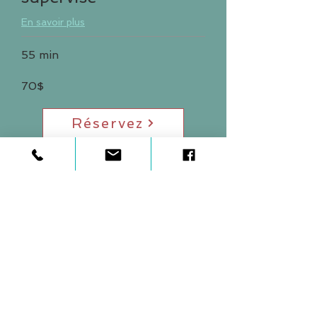
En savoir plus
55 min
70$
Réservez